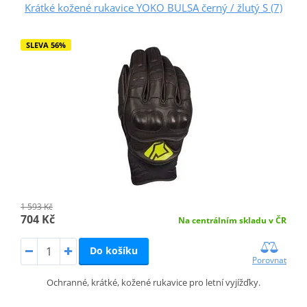
Krátké kožené rukavice YOKO BULSA černý / žlutý S (7)
SLEVA 56%
1 593 Kč
704 Kč
Na centrálním skladu v ČR
Do košíku
Porovnat
Ochranné, krátké, kožené rukavice pro letní vyjížďky.