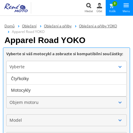
0
Hledat
Účet
Košík
Menu
Hledat
Domů
Oblečení
Oblečení a přilby
Oblečení a přilby YOKO
Apparel Road YOKO
Apparel Road YOKO
Vyberte si váš motocykl a zobrazte si kompatibilní součástky:
Vyberte
Čtyřkolky
Značka
Motocykly
Objem motoru
Model