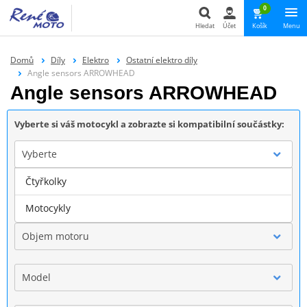
0
Hledat
Účet
Košík
Menu
Hledat
Domů
Díly
Elektro
Ostatní elektro díly
Angle sensors ARROWHEAD
Angle sensors ARROWHEAD
Vyberte si váš motocykl a zobrazte si kompatibilní součástky:
Vyberte
Čtyřkolky
Značka
Motocykly
Objem motoru
Model