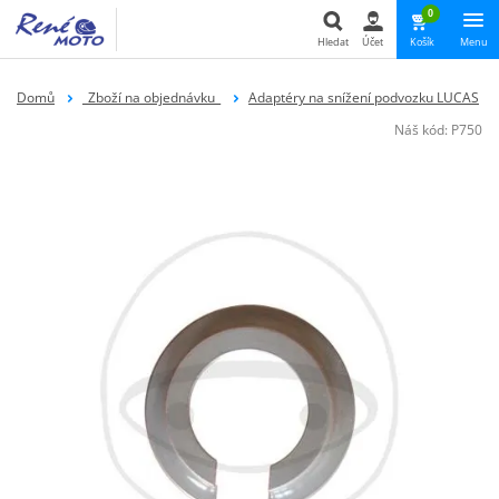
0
Hledat
Účet
Košík
Menu
Hledat
Domů
_Zboží na objednávku_
Adaptéry na snížení podvozku LUCAS
Náš kód:
P750