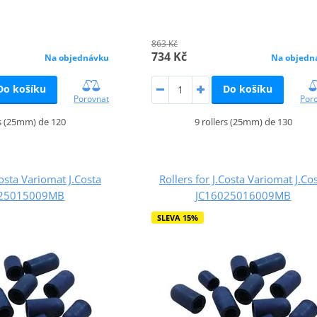
863 Kč
734 Kč
Na objednávku
Na objedn
Do košíku
Do košíku
Porovnat
Por
rs (25mm) de 120
9 rollers (25mm) de 130
Costa Variomat J.Costa
Rollers for J.Costa Variomat J.Co
025015009MB
JC16025016009MB
SLEVA 15%