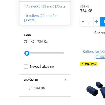
17 válečků (38 mm) J.Costa
863 Kč
734 Kč
10 rollers (20mm) for
J.Costa
9 rolle
CENA
734 Kč
734 Kč
Rollers for J.
JC16
SLEVA 15%
Slevová akce
(10)
ZNAČKA
(1)
J.Costa
(10)