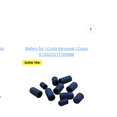
1
sta
Rollers for J.Costa Variomat J.Costa
JC16025011509MB
SLEVA 15%