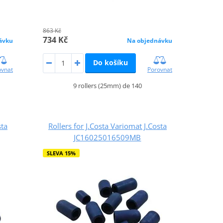
863 Kč
734 Kč
ávku
Na objednávku
Do košíku
ovnat
Porovnat
9 rollers (25mm) de 140
sta
Rollers for J.Costa Variomat J.Costa
JC16025016509MB
SLEVA 15%