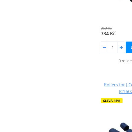
863 Kč
734 Kč
9 rolle
Rollers for J.
JC16
SLEVA 15%