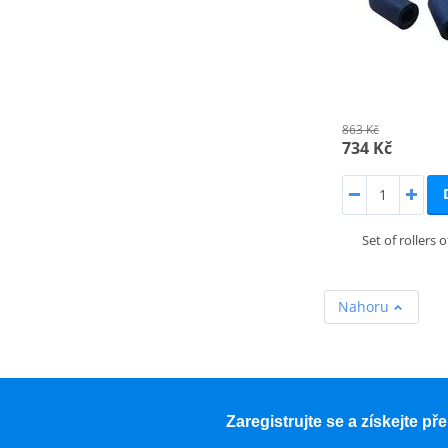
863 Kč
734 Kč
Set of rollers 
Nahoru
Zaregistrujte se a získejte p