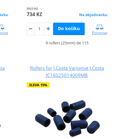
863 Kč
734 Kč
ávku
Na objednávku
Do košíku
ovnat
Porovnat
9 rollers (25mm) de 115
sta
Rollers for J.Costa Variomat J.Costa
JC16025014009MB
SLEVA 15%