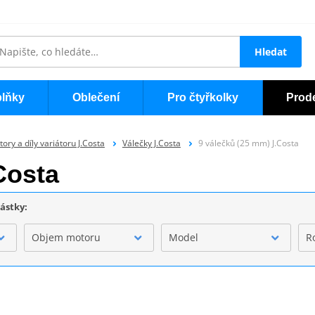
Hledat
lňky
Oblečení
Pro čtyřkolky
Prod
tory a díly variátoru J.Costa
Válečky J.Costa
9 válečků (25 mm) J.Costa
Costa
částky:
Objem motoru
Model
R