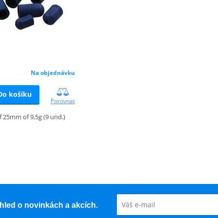
Na objednávku
Do košíku
Porovnat
of 25mm of 9,5g (9 und.)
řehled o novinkách a akcích.