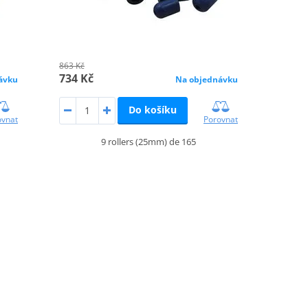
863 Kč
734 Kč
ávku
Na objednávku
Do košíku
ovnat
Porovnat
9 rollers (25mm) de 165