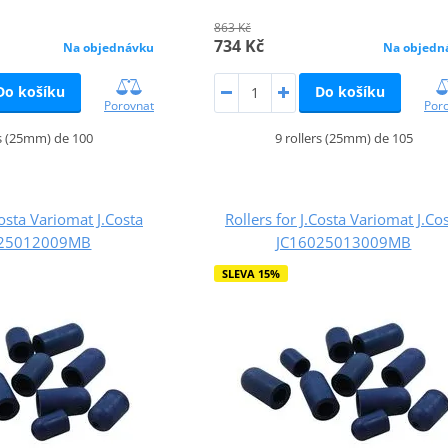
863 Kč
734 Kč
Na objednávku
Na objedn
Do košíku
Do košíku
Porovnat
Por
rs (25mm) de 100
9 rollers (25mm) de 105
Costa Variomat J.Costa
Rollers for J.Costa Variomat J.Co
025012009MB
JC16025013009MB
SLEVA 15%