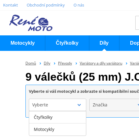
Kontakt
Obchodní podmínky
O nás
Motocykly
Čtyřkolky
Díly
Dop
Domů
Díly
Převody
Variátory a díly variátoru
Variá
9 válečků (25 mm) J.
Vyberte si váš motocykl a zobrazte si kompatibilní sou
Vyberte
Značka
Čtyřkolky
Motocykly