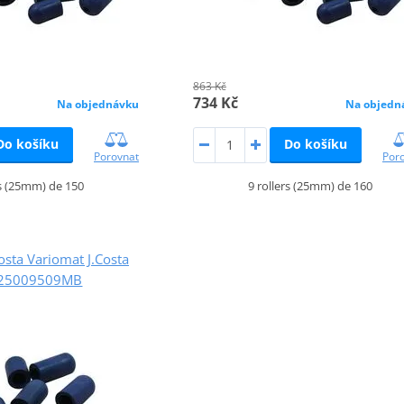
863 Kč
734 Kč
Na objednávku
Na objedn
Do košíku
Do košíku
Porovnat
Por
rs (25mm) de 150
9 rollers (25mm) de 160
Costa Variomat J.Costa
025009509MB