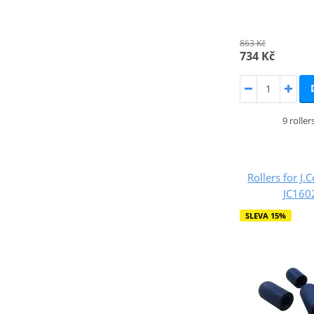
863 Kč
734 Kč
9 rolle
Rollers for J.
JC16
SLEVA 15%