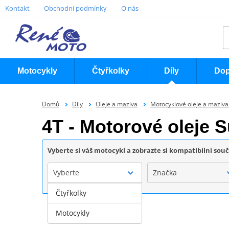
Kontakt
Obchodní podmínky
O nás
Motocykly
Čtyřkolky
Díly
Dop
Domů
Díly
Oleje a maziva
Motocyklové oleje a maziv
4T - Motorové oleje 
Vyberte si váš motocykl a zobrazte si kompatibilní sou
Vyberte
Značka
Čtyřkolky
Motocykly