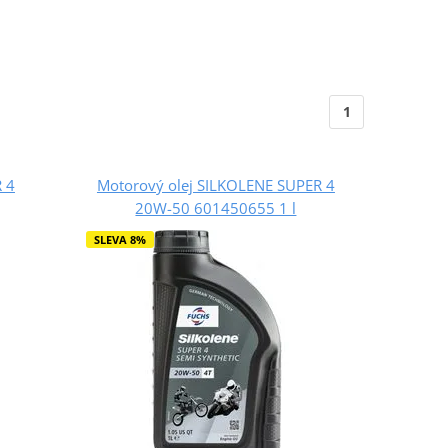
1
 4
Motorový olej SILKOLENE SUPER 4
20W-50 601450655 1 l
SLEVA 8%