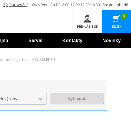
Porovnání
Otevřeno: Po-Pá: 8:00-12:00 12:30-16.30| So: po dohodě
0
PŘIHLÁSIT SE
KOŠÍK
ejna
Servis
Kontakty
Novinky
otorové oleje Super 4 SILKOLENE 1l
Vyhledat
ok výroby