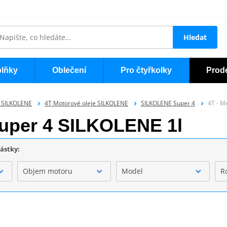
Hledat
lňky
Oblečení
Pro čtyřkolky
Prod
a SILKOLENE
4T Motorové oleje SILKOLENE
SILKOLENE Super 4
4T - M
Super 4 SILKOLENE 1l
částky:
Objem motoru
Model
R