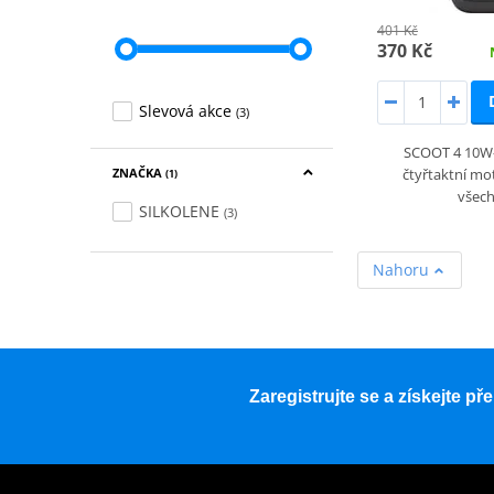
401 Kč
370 Kč
Slevová akce
(3)
SCOOT 4 10W-
ZNAČKA
čtyřtaktní mot
(1)
všec
SILKOLENE
(3)
Nahoru
Zaregistrujte se a získejte p