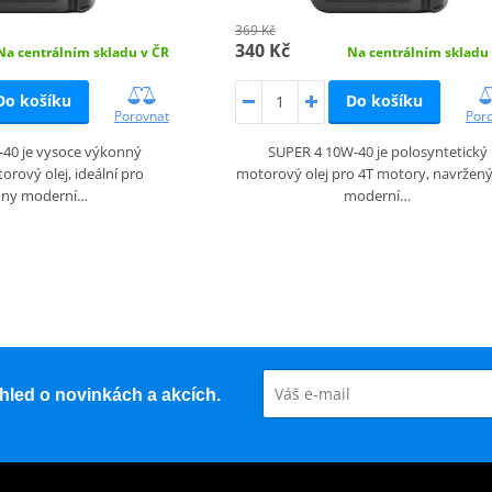
369 Kč
340 Kč
Na centrálním skladu v ČR
Na centrálním skladu
Do košíku
Do košíku
Porovnat
Por
40 je vysoce výkonný
SUPER 4 10W-40 je polosyntetický
orový olej, ideální pro
motorový olej pro 4T motory, navržený
hny moderní…
moderní…
řehled o novinkách a akcích.