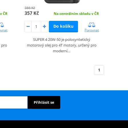
386 Kč
357 Kč
 v ČR
Na centrálním skladu v ČR
Do košíku
ovnat
Porovnat
SUPER 4 20W-50 je polosyntetický
 pro
motorový olej pro 4T motory, určený pro
moderní…
1
Přihlásit se