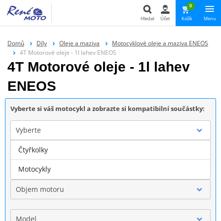
0
Hledat
Účet
Košík
Menu
Hledat
Domů
Díly
Oleje a maziva
Motocyklové oleje a maziva ENEOS
4T Motorové oleje - 1l lahev ENEOS
4T Motorové oleje - 1l lahev
ENEOS
Vyberte si váš motocykl a zobrazte si kompatibilní součástky:
Vyberte
Čtyřkolky
Značka
Motocykly
Objem motoru
Model