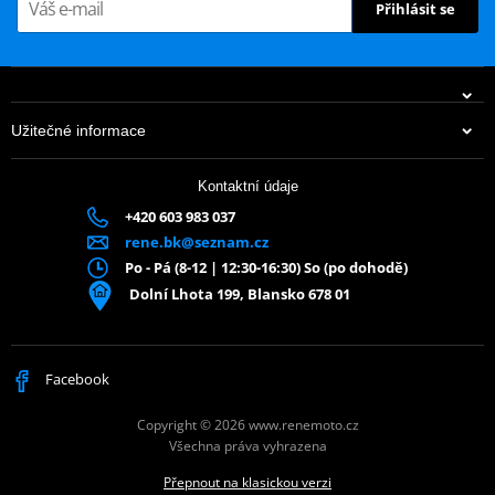
Přihlásit se
Užitečné informace
Kontaktní údaje
+420 603 983 037
rene.bk@seznam.cz
Po - Pá (8-12 | 12:30-16:30) So (po dohodě)
Dolní Lhota 199, Blansko 678 01
Facebook
Copyright © 2026 www.renemoto.cz
Všechna práva vyhrazena
Přepnout na klasickou verzi